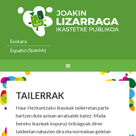
Euskara
Spanish
Español
(
)
TAILERRAK
Haur Hezkuntzako ikasleak tailerretan parte
hartzen dute astean arratsalde batez. Maila
bereko ikasleak kopuruz txikiagoak diren
taldeetan nahasten dira eta normalean geletan