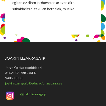
egiten ez diren jardueretan aritzen dira:
sukaldaritza, eskulan bereziak, musika…
JOAKIN LIZARRAGA IP
Jorge Oteiza etorbidea 4
31621 SARRIGUREN
948633530
joakinlizarragaip@educacion.navarra.es
@joakinlizarragaip